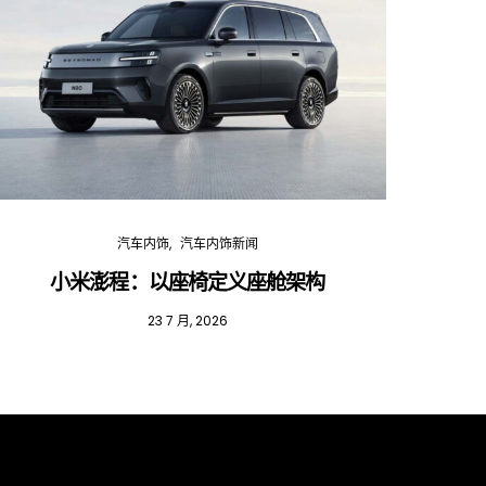
汽车内饰
汽车内饰新闻
小米澎程：以座椅定义座舱架构
202
23 7 月, 2026