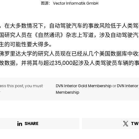
图源： Vector Informatik GmbH
，在大多数情况下，自动驾驶汽车的事故风险低于人类驾
国研究人员在《自然通讯》杂志上写道，涉及自动驾驶汽
Not a DVN member?
生的可能性要大得多。
佛罗里达大学的研究人员现在已经从几个美国数据库中收
Receive DVN newsletter headlines for
故数据，并将其与超过35,000起涉及人类驾驶员车辆的
free now!
First name*
Last name*
ss this post, you must
DVN Interior Gold Membership
or
DVN Interio
r
Membership
Company*
Country*
SHARE
TW
Email Address*