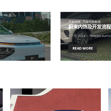
 want to subscribe for free for 3 months to:*
Lighting weekly newsletter
汽车内饰
汽车内饰新闻
蔚来内饰及开发流程
Interior weekly newsletter
bi-monthly Sensing & Applications newsletter
11 7 月, 2024
Philippe Aumo
READ MORE
By selecting this box, you agree to our
terms of use
and consent to the
storage of the submitted data.