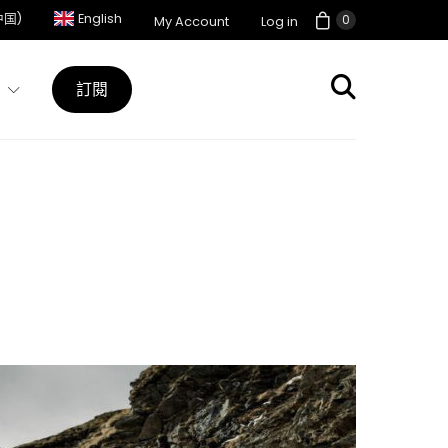
中国)
English
0
My Account
Log in
訂閱