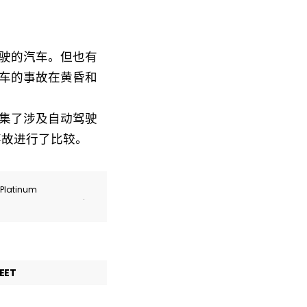
驶的汽车。但也有
车的事故在黄昏和
集了涉及自动驾驶
事故进行了比较。
r Platinum
.
EET