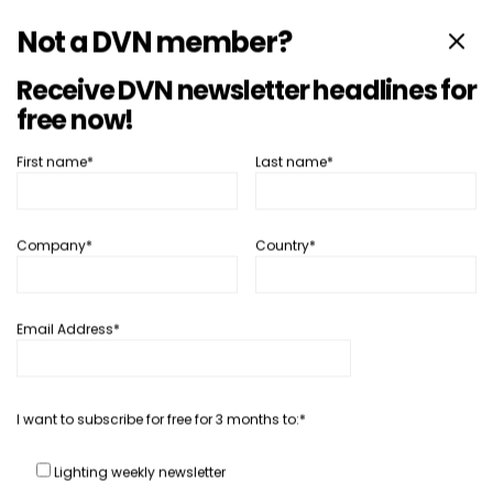
Not a DVN member?
汽车内饰
深度新闻
Receive DVN newsletter headlines for
DVN实地探访：安通林苏州工厂
free now!
16 7 月, 2026
Laurent Serezat
First name*
Last name*
SHARE
Company*
Country*
Email Address*
I want to subscribe for free for 3 months to:*
Lighting weekly newsletter