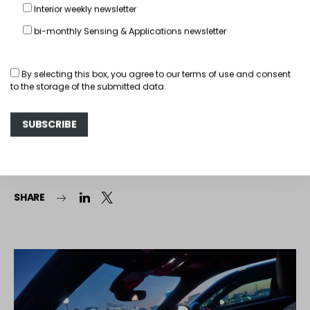
Interior weekly newsletter
bi-monthly Sensing & Applications newsletter
By selecting this box, you agree to our
terms of use
and consent
to the storage of the submitted data.
汽车内饰
汽车内饰新闻
瑞丰光电车规 Mini LED 背光方案赋能蔚
来 ES9 天际线大屏
16 7 月, 2026
Laurent Serezat
SHARE