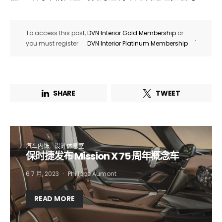
To access this post,
DVN Interior Gold Membership
or
.
you must register
DVN Interior Platinum Membership
SHARE
TWEET
汽车内饰
设计休息室
保时捷发布 Mission X 75 周年概念车
6 7 月, 2023
Philippe Aumont
READ MORE