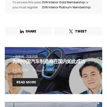
To access this post,
DVN Interior Gold Membership
or
.
you must register
DVN Interior Platinum Membership
SHARE
TWEET
一般新闻
汽车内饰
为何中国汽车制造商在国内如此成功
4 5 月, 2023
Philippe Aumont
READ MORE