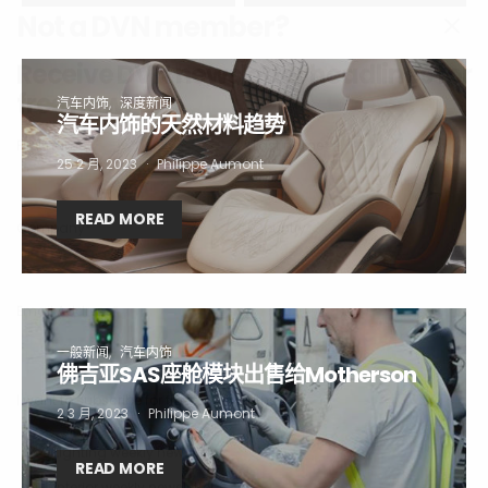
Receive DVN newsletter headlines for
free now!
First name*
Last name*
汽车内饰
深度新闻
汽车内饰的天然材料趋势
25 2 月, 2023
Philippe Aumont
Company*
Country*
READ MORE
Email Address*
一般新闻
汽车内饰
I want to subscribe for free for 3 months to:*
佛吉亚SAS座舱模块出售给Motherson
Lighting weekly newsletter
2 3 月, 2023
Philippe Aumont
Interior weekly newsletter
READ MORE
bi-monthly Sensing & Applications newsletter