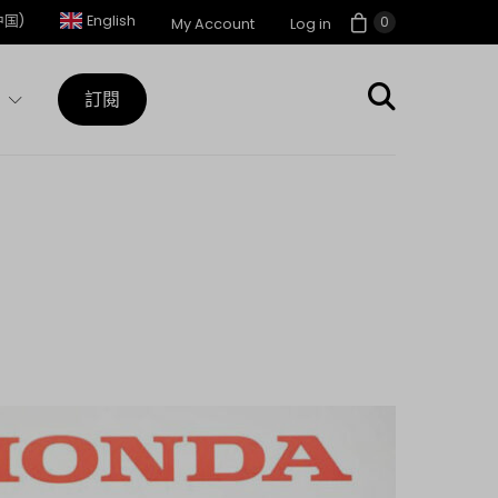
中国)
English
0
My Account
Log in
訂閱