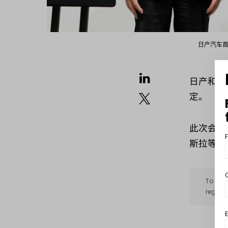
日产汽车首席
日产和本
定。
此次会谈
斯拉等其
To acce
registe