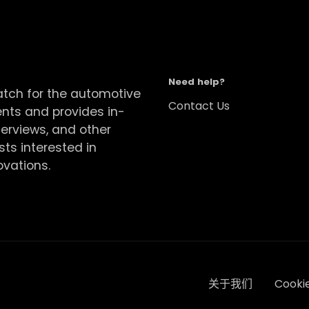
Need help?
atch for the automotive
Contact Us
ents and provides in-
terviews, and other
sts interested in
ovations.
关于我们
Cook