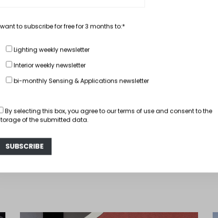
SHARE
TW
 want to subscribe for free for 3 months to:*
Lighting weekly newsletter
Interior weekly newsletter
bi-monthly Sensing & Applications newsletter
一般新闻
汽车内饰
欧宝退出后的德国波
26 12 月, 2024
Philippe Au
By selecting this box, you agree to our
terms of use
and consent to the
storage of the submitted data.
READ MORE