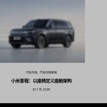
汽车内饰
汽车内饰新闻
小米澎程：以座椅定义座舱架构
202
23 7 月, 2026