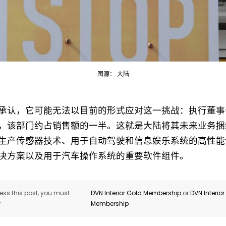
图源： 大陆
Not a DVN member?
承认，它可能无法以目前的形式应对这一挑战：执行董事
Receive DVN newsletter headlines for
，该部门约占销售额的一半。这就是大陆将其未来业务捆
free now!
生产传感器技术、用于自动驾驶和信息娱乐系统的高性能
First name*
Last name*
决方案以及用于汽车操作系统的重要软件组件。
Company*
Country*
ss this post, you must
DVN Interior Gold Membership
or
DVN Interio
r
Membership