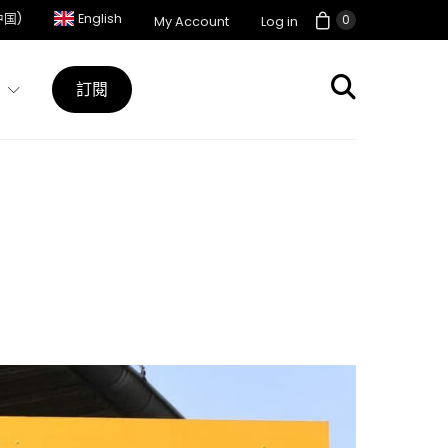
中国)
English
0
My Account
Log in
訂閱