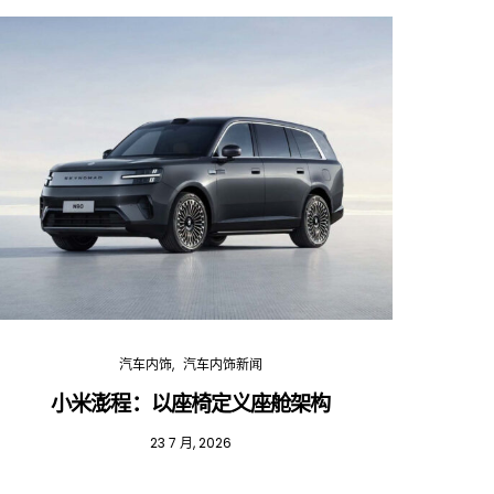
汽车内饰
汽车内饰新闻
小米澎程：以座椅定义座舱架构
202
23 7 月, 2026