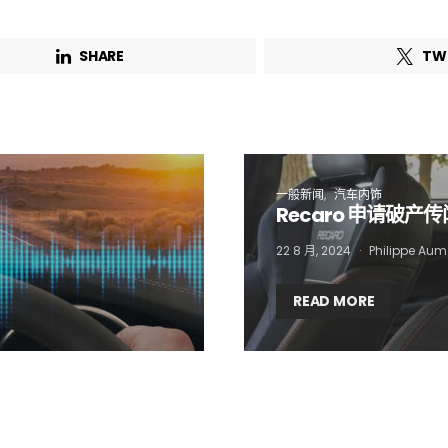
Email Address*
SHARE
TW
 want to subscribe for free for 3 months to:*
Lighting weekly newsletter
Interior weekly newsletter
一般新闻
汽车内饰
bi-monthly Sensing & Applications newsletter
Recaro 申请破产传
22 8 月, 2024
Philippe Aum
By selecting this box, you agree to our
terms of use
and consent to the
storage of the submitted data.
READ MORE