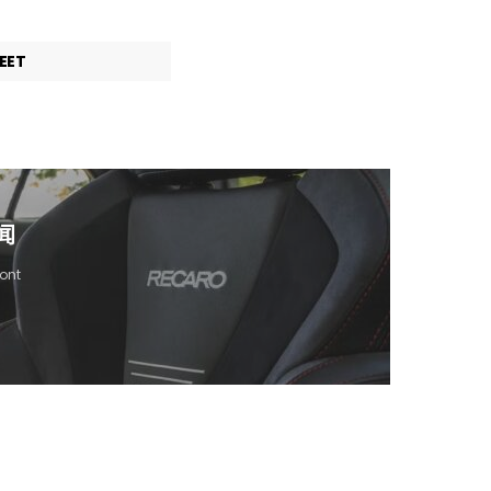
EET
闻
ont