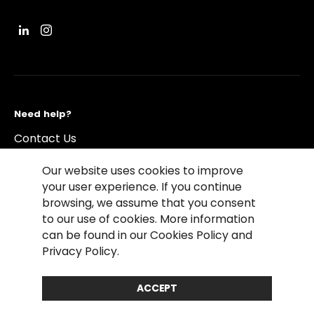
Need help?
Contact Us
Our website uses cookies to improve
your user experience. If you continue
browsing, we assume that you consent
to our use of cookies. More information
©2026 Copyright Driving Vision News
can be found in our Cookies Policy and
关于我们
Cookie政策
隐私声明
一般使用条款
Privacy Policy.
销售条件
ACCEPT