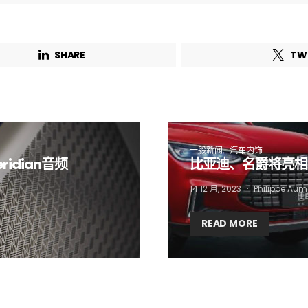
Email Address*
SHARE
TW
 want to subscribe for free for 3 months to:*
Lighting weekly newsletter
Interior weekly newsletter
bi-monthly Sensing & Applications newsletter
一般新闻
汽车内饰
idian音频
比亚迪、名爵将亮相
By selecting this box, you agree to our
terms of use
and consent to the
14 12 月, 2023
Philippe Aum
storage of the submitted data.
READ MORE