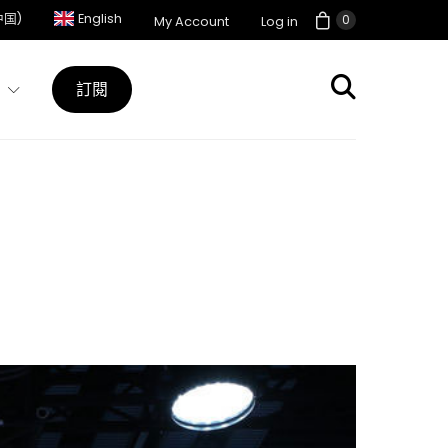
中国)
English
0
My Account
Log in
訂閱