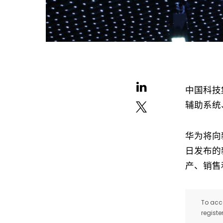
中国科技
辅助系统
华为将向
日发布的
产、销售
To acce
registe