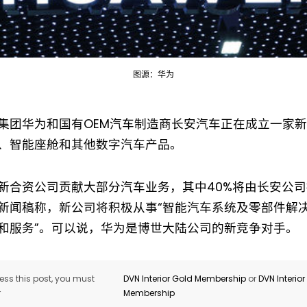
图源：华为
集团华为和国有OEM汽车制造商长安汽车正在成立一家
Not a DVN member?
、智能座舱和其他数字汽车产品。
Receive DVN newsletter headlines for
free now!
新合资公司贡献大部分汽车业务，其中40%将由长安公司拥
新闻稿称，新公司将积极从事“智能汽车系统及零部件解
First name*
Last name*
和服务”。可以说，华为是博世大陆公司的新竞争对手。
Company*
Country*
ss this post, you must
DVN Interior Gold Membership
or
DVN Interio
r
Membership