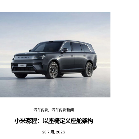
汽车内饰
汽车内饰新闻
小米澎程：以座椅定义座舱架构
202
23 7 月, 2026