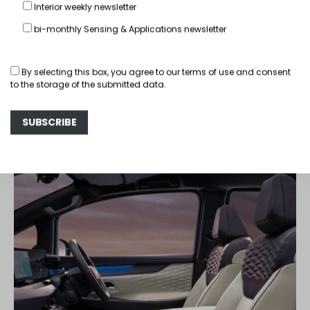
Interior weekly newsletter
15 12 月, 2022
Philippe Aumont
bi-monthly Sensing & Applications newsletter
READ MORE
By selecting this box, you agree to our
terms of use
and consent
to the storage of the submitted data.
You May Also Like