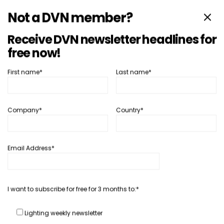
Not a DVN member?
Receive DVN newsletter headlines for
SHARE
TWEET
free now!
First name*
Last name*
汽车内饰
深度新闻
DVN内部智囊团会议探讨HMI未来趋势
Company*
Country*
8 12 月, 2022
Philippe Aumont
Email Address*
READ MORE
I want to subscribe for free for 3 months to:*
一般新闻
汽车内饰
Lighting weekly newsletter
由Valmet生产的Lightyear太阳能汽车