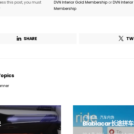
ss this post, you must
DVN Interior Gold Membership
or
DVN Interio
r
Membership
Company*
Country*
Email Address*
SHARE
TW
 want to subscribe for free for 3 months to:*
Lighting weekly newsletter
Topics
Interior weekly newsletter
nner
bi-monthly Sensing & Applications newsletter
By selecting this box, you agree to our
terms of use
and consent to the
storage of the submitted data.
一般新闻
汽车内饰
块
Blablacar长途