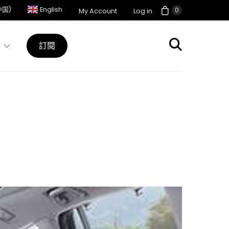
中国)
English
0
My Account
Log in
訂閱