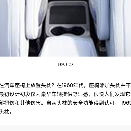
Lexus GX
Not a DVN member?
在汽车座椅上放置头枕？在1960年代，座椅添加头枕并
最初设计初衷仅为豪华车辆提供舒适感，很快人们发现它
Receive DVN newsletter headlines for
部扭伤和其他伤害。自从头枕的安全功能得到认可， 196
free now!
头枕。
First name*
Last name*