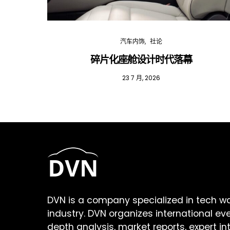
汽车内饰
社论
碎片化座舱设计时代落幕
23 7 月, 2026
DVN is a company specialized in tech w
industry. DVN organizes international ev
depth analysis, market reports, expert in