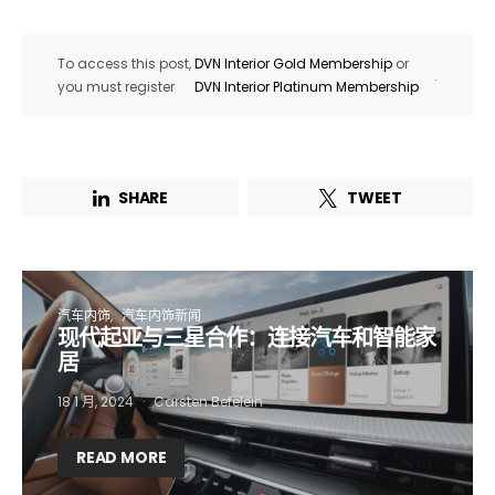
To access this post,
DVN Interior Gold Membership
or
.
you must register
DVN Interior Platinum Membership
SHARE
TWEET
汽车内饰
汽车内饰新闻
现代起亚与三星合作：连接汽车和智能家
居
18 1 月, 2024
Carsten Befelein
READ MORE