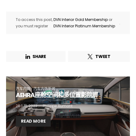
To access this post,
DVN Interior Gold Membership
or
.
you must register
DVN Interior Platinum Membership
SHARE
TWEET
汽车内饰
汽车内饰新闻
AEHRA座舱空间和多位置影院屏
26 1 月, 2023
Philippe Aumont
READ MORE