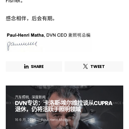
Fisher。
感念相伴，后会有期。
Not a DVN member?
Receive DVN newsletter headlines for
free now!
SHARE
TWEET
First name*
Last name*
Company*
Country*
汽车照明
深度新闻
DVN专访：卡洛斯·埃尔维拉谈从CUPRA
退休，仍将活跃于照明领域
Email Address*
16 6 月, 2026
Paul Henri Matha