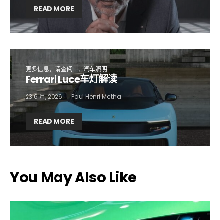
READ MORE
I want to subscribe for free for 3 months to:*
Lighting weekly newsletter
Interior weekly newsletter
更多信息，请查阅 ...
汽车照明
Ferrari Luce车灯解读
bi-monthly Sensing & Applications newsletter
23 6 月, 2026
Paul Henri Matha
By selecting this box, you agree to our
terms of use
and consent
to the storage of the submitted data.
READ MORE
You May Also Like