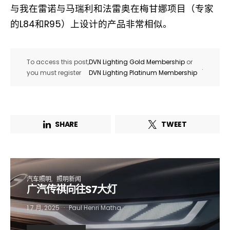
与我在雷诺与马瑞利和法雷奥在梅甘娜项目（专家
的L84和R95）上设计的产品非常相似。
To access this post,
DVN Lighting Gold Membership
or
.
you must register
DVN Lighting Platinum Membership
SHARE
TWEET
汽车照明
照明新闻
Not a DVN member?
广汽传祺向往S7大灯
Receive DVN newsletter headlines for
1 7 月, 2025
Paul Henri Matha
free now!