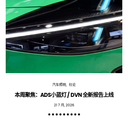
to the storage of the submitted data.
汽车照明
社论
本周聚焦：ADS小蓝灯 / DVN 全新报告上线
专
21 7 月, 2026