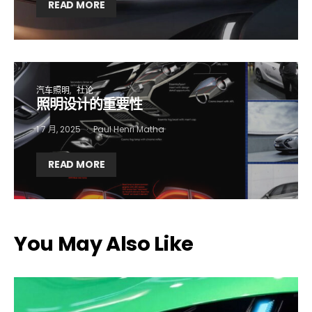
READ MORE
First name*
Last name*
Company*
Country*
汽车照明
社论
照明设计的重要性
Email Address*
1 7 月, 2025
Paul Henri Matha
READ MORE
I want to subscribe for free for 3 months to:*
Lighting weekly newsletter
You May Also Like
Interior weekly newsletter
bi-monthly Sensing & Applications newsletter
By selecting this box, you agree to our
terms of use
and consent