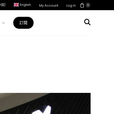
中国)
English
0
My Account
Log in
訂閱