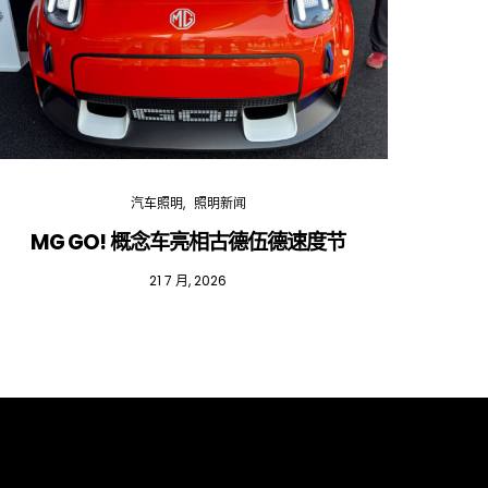
汽车照明
照明新闻
MG GO! 概念车亮相古德伍德速度节
红
21 7 月, 2026