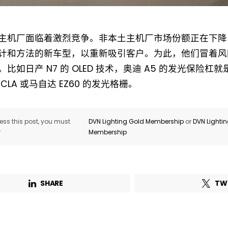
主机厂面临着激烈竞争。非本土主机厂市场份额正在下降
计和方法的新车型，以重新吸引客户。为此，他们冒着风
Not a DVN member?
比如日产 N7 的 OLED 技术，奥迪 A5 的发光保险
CLA 或马自达 EZ60 的发光格栅。
Receive DVN newsletter headlines for
free now!
ss this post, you must
DVN Lighting Gold Membership
or
DVN Lighti
First name*
Last name*
r
Membership
Company*
Country*
SHARE
TW
Email Address*