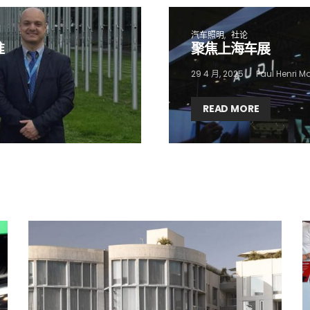
 want to subscribe for free for 3 months to:*
汽车照明
社论
准
聚焦上海车展
Lighting weekly newsletter
Interior weekly newsletter
29 4 月, 2025
Paul Henri M
bi-monthly Sensing & Applications newsletter
READ MORE
By selecting this box, you agree to our
terms of use
and consent to the
storage of the submitted data.