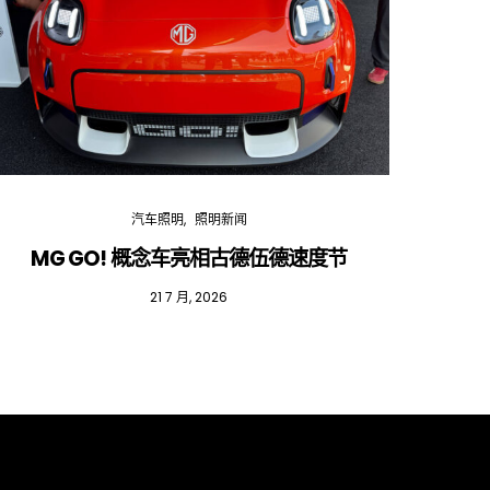
汽车照明
照明新闻
MG GO! 概念车亮相古德伍德速度节
红
21 7 月, 2026