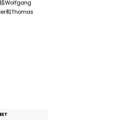
olfgang
ler和Thomas
EET