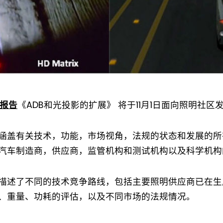
究报告
《ADB和光投影的扩展》 将于11月1日面向照明社区
涵盖有关技术，功能，市场视角，法规的状态和发展的所
汽车制造商，供应商，监管机构和测试机构以及科学机构
Not a DVN member?
描述了不同的技术竞争路线，包括主要照明供应商已在生
、重量、功耗的评估，以及不同市场的法规情况。
Receive DVN newsletter headlines for
free now!