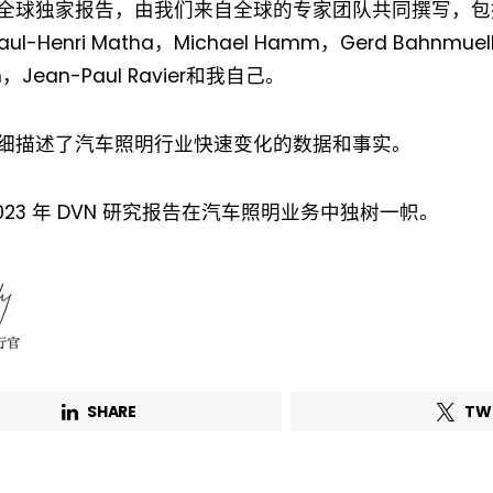
全球独家报告，由我们来自全球的专家团队共同撰写，包括W
First name*
Last name*
aul-Henri Matha，Michael Hamm，Gerd Bahnmuel
ch，Jean-Paul Ravier和我自己。
Company*
Country*
细描述了汽车照明行业快速变化的数据和事实。
Email Address*
023 年 DVN 研究报告在汽车照明业务中独树一帜。
 want to subscribe for free for 3 months to:*
Lighting weekly newsletter
Interior weekly newsletter
bi-monthly Sensing & Applications newsletter
SHARE
TW
By selecting this box, you agree to our
terms of use
and consent to the
storage of the submitted data.