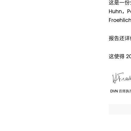
这是一份
Huhn，P
Froehli
报告还详
这使得 2
I