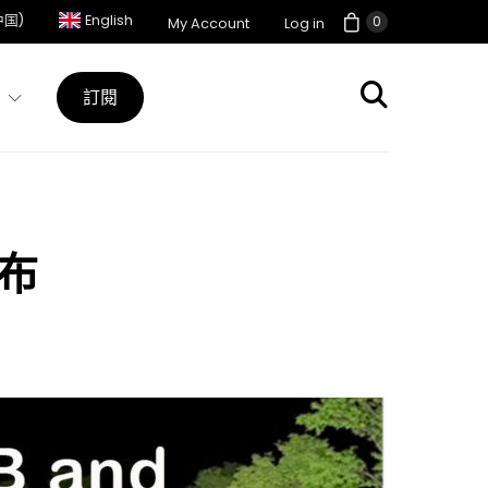
中国)
English
0
My Account
Log in
訂閱
布