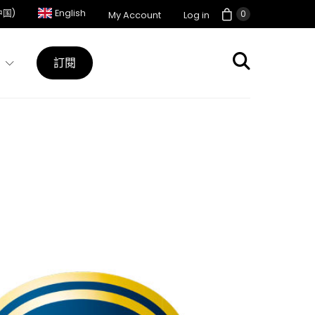
中国)
English
0
My Account
Log in
訂閱