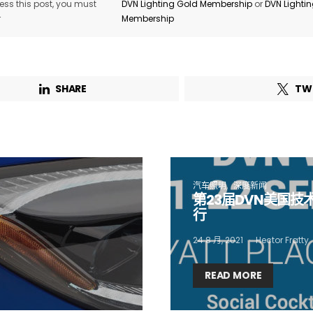
ss this post, you must
DVN Lighting Gold Membership
or
DVN Lighti
r
Membership
Not a DVN member?
Receive DVN newsletter headlines for
free now!
SHARE
TW
First name*
Last name*
Company*
Country*
汽车照明
深度新闻
第23届DVN美国技
行
Email Address*
24 8 月, 2021
Hector Fratty
READ MORE
 want to subscribe for free for 3 months to:*
Lighting weekly newsletter