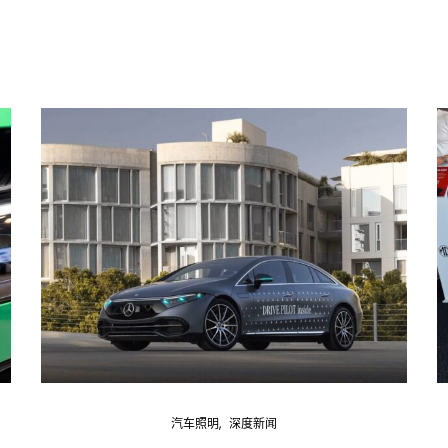
Interior weekly newsletter
bi-monthly Sensing & Applications newsletter
By selecting this box, you agree to our
terms of use
and consent to the
storage of the submitted data.
汽车照明
深度新闻