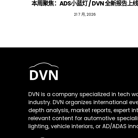
本周聚焦：ADS小蓝灯 / DVN 全新报告上
21 7 月, 2026
DVN is a company specialized in tech w
industry. DVN organizes international ev
depth analysis, market reports, expert in
relevant content for automotive speciali
lighting, vehicle interiors, or AD/ADAS inn