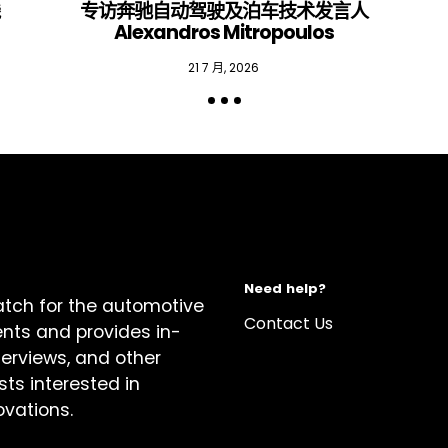
线
专访奔驰自动驾驶及泊车技术发言人
Alexandros Mitropoulos
21 7 月, 2026
Need help?
atch for the automotive
Contact Us
ents and provides in-
terviews, and other
sts interested in
ovations.