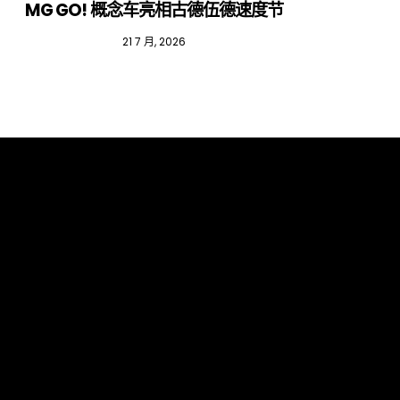
MG GO! 概念车亮相古德伍德速度节
红
21 7 月, 2026