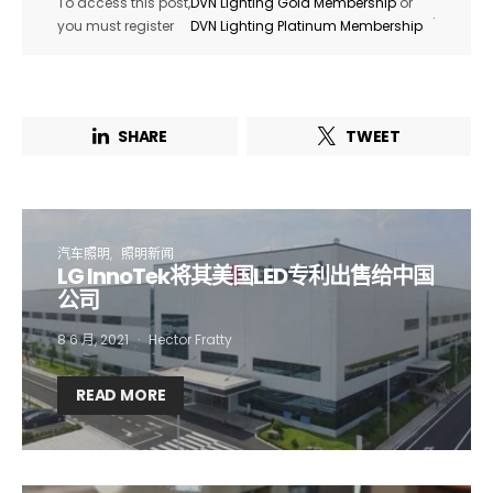
To access this post,
DVN Lighting Gold Membership
or
.
you must register
DVN Lighting Platinum Membership
SHARE
TWEET
汽车照明
照明新闻
LG InnoTek将其美国LED专利出售给中国
公司
8 6 月, 2021
Hector Fratty
READ MORE